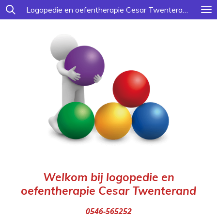
Logopedie en oefentherapie Cesar Twenterand
Ga
direct
naar
de
hoofdinhoud
Welkom bij logopedie en
oefentherapie Cesar Twenterand
0546-565252